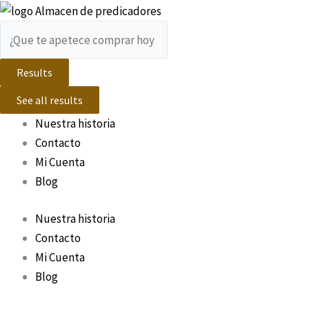
Ir
Search
Search
al
...
...
contenido
Results
See all results
Nuestra historia
Contacto
Mi Cuenta
Blog
Nuestra historia
Contacto
Mi Cuenta
Blog