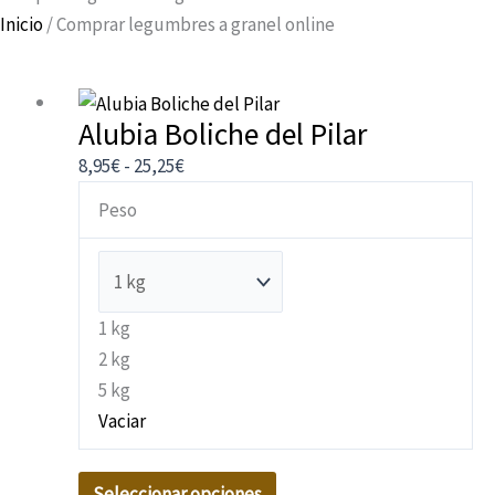
Inicio
/ Comprar legumbres a granel online
Este
Rango
Alubia Boliche del Pilar
producto
de
tiene
precios:
8,95
€
-
25,25
€
múltiples
desde
Peso
variantes.
8,95€
Las
hasta
opciones
25,25€
se
1 kg
pueden
2 kg
elegir
5 kg
en
Vaciar
la
página
Seleccionar opciones