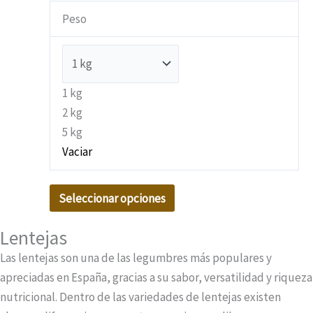
múltiples
desde
Peso
variantes.
3,45€
Las
hasta
opciones
17,25€
se
1 kg
pueden
2 kg
elegir
5 kg
en
Vaciar
la
página
Seleccionar opciones
de
producto
Lentejas
Las lentejas son una de las legumbres más populares y
apreciadas en España, gracias a su sabor, versatilidad y riqueza
nutricional. Dentro de las variedades de lentejas existen