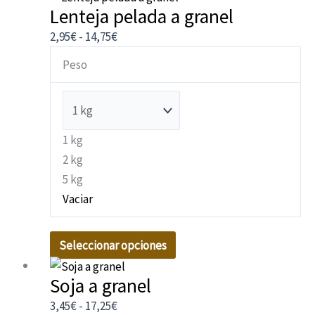
producto
Lenteja pelada a granel
producto
de
tiene
precios:
2,95
€
-
14,75
€
múltiples
desde
Peso
variantes.
2,95€
Las
hasta
opciones
14,75€
se
1 kg
pueden
2 kg
elegir
5 kg
en
Vaciar
la
página
Seleccionar opciones
de
Este
Rango
producto
Soja a granel
producto
de
tiene
precios:
3,45
€
-
17,25
€