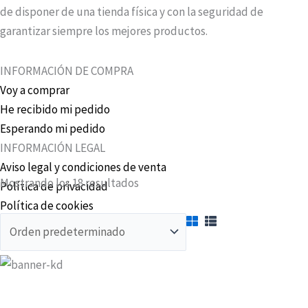
de disponer de una tienda física y con la seguridad de
garantizar siempre los mejores productos.
INFORMACIÓN DE COMPRA
Voy a comprar
He recibido mi pedido
Esperando mi pedido
INFORMACIÓN LEGAL
Aviso legal y condiciones de venta
Mostrando los 18 resultados
Política de privacidad
Política de cookies
Copyright © 2022-2026
El Almacén de Predicadores (tienda)