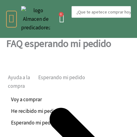
Ir
Search
al
0
Carrito
...
contenido
FAQ esperando mi pedido
PATATAS Y CEBOLLA
LEGUMBRES A GRANEL
BACALAO DE ISLANDIA
CESTAS Y LOTES
Ayuda a la
Esperando mi pedido
compra
Voy a comprar
He recibido mi pedido
Esperando mi pedido