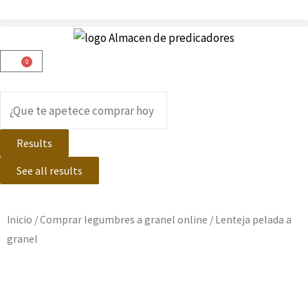
Ir
al
contenido
0
Carrito
Search
...
Results
See all results
Inicio
/
Comprar legumbres a granel online
/ Lenteja pelada a
granel