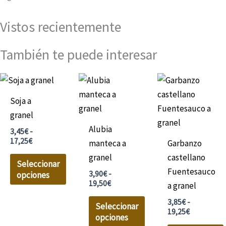
Vistos recientemente
También te puede interesar
Rango
Rango
Rango
Este
Este
Este
de
de
de
producto
producto
producto
precios:
precios:
precios:
Soja a
desde
desde
desde
tiene
tiene
tiene
granel
3,45€
3,90€
3,85€
múltiples
múltiples
múltiples
hasta
hasta
hasta
Alubia
3,45
€
-
17,25€
19,50€
19,25€
variantes.
variantes.
variantes.
17,25
€
manteca a
Garbanzo
Las
Las
Las
granel
castellano
Seleccionar
opciones
opciones
opciones
Fuentesauco
3,90
€
-
opciones
se
se
se
19,50
€
a granel
pueden
pueden
pueden
3,85
€
-
Seleccionar
elegir
elegir
elegir
19,25
€
opciones
en
en
en