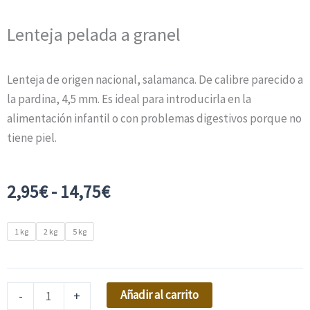
Lenteja pelada a granel
Lenteja de origen nacional, salamanca. De calibre parecido a
la pardina, 4,5 mm. Es ideal para introducirla en la
alimentación infantil o con problemas digestivos porque no
tiene piel.
Rango
2,95
€
-
14,75
€
de
precios:
Lenteja
1 kg
2 kg
5 kg
desde
pelada
2,95€
a
hasta
granel
Añadir al carrito
-
+
14,75€
cantidad