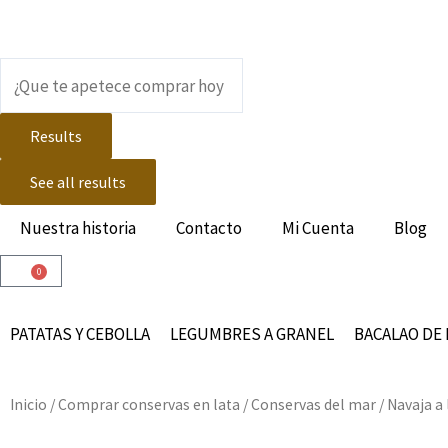
Ir
al
contenido
Search
...
Results
See all results
Nuestra historia
Contacto
Mi Cuenta
Blog
0
Carrito
PATATAS Y CEBOLLA
LEGUMBRES A GRANEL
BACALAO DE 
Inicio
/
Comprar conservas en lata
/
Conservas del mar
/ Navaja a