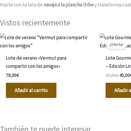
Hazte con tu lata de
navaja a la plancha Orbe
y transforma cual
Vistos recientemente
El
precio
¡Oferta!
origin
era:
Lote de verano «Vermut para
Lote Gourm
55,00€
compartir con los amigos»
– Edición L
78,00
€
55,00
€
45,00
Añadir al carrito
Añadir a
También te puede interesar