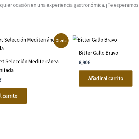
quier ocasión en una experiencia gastronómica. ¡Te esperamos co
El
¡Oferta!
precio
al
actual
Bitter Gallo Bravo
es:
et Selección Mediterránea
.
45,00€.
8,90
€
imitada
Añadir al carrito
€
l carrito