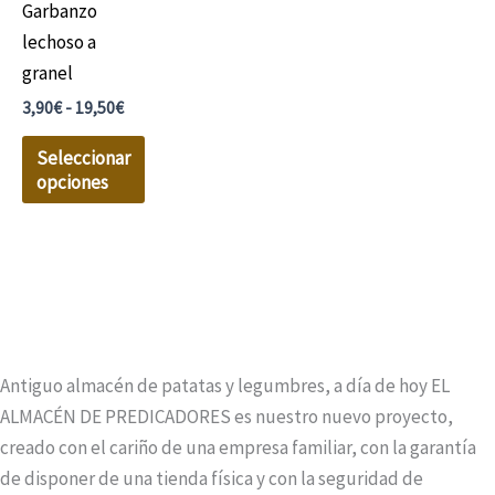
Garbanzo
3,90€
múltiples
hasta
lechoso a
19,50€
variantes.
granel
Las
3,90
€
-
19,50
€
opciones
se
Seleccionar
pueden
opciones
elegir
en
la
página
de
producto
Antiguo almacén de patatas y legumbres, a día de hoy EL
ALMACÉN DE PREDICADORES es nuestro nuevo proyecto,
creado con el cariño de una empresa familiar, con la garantía
de disponer de una tienda física y con la seguridad de