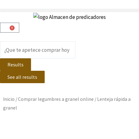
Ir
al
contenido
0
Carrito
Search
...
Results
See all results
Inicio
/
Comprar legumbres a granel online
/ Lenteja rápida a
granel