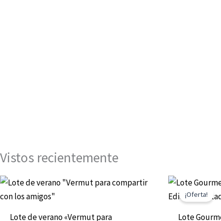
Vistos recientemente
El
precio
¡Oferta!
origin
era:
Lote de verano «Vermut para
Lote Gourm
55,00€