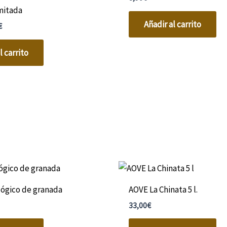
imitada
Añadir al carrito
€
l carrito
lógico de granada
AOVE La Chinata 5 l.
33,00
€