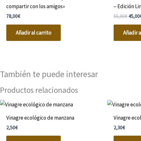
compartir con los amigos»
– Edición L
78,00
€
55,00
€
45,00
Añadir al carrito
Añadir a
También te puede interesar
Productos relacionados
Vinagre ecológico de manzana
Vinagre eco
2,50
€
2,30
€