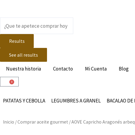
Ir
al
contenido
Search
...
Results
See all results
Nuestra historia
Contacto
Mi Cuenta
Blog
0
Carrito
PATATAS Y CEBOLLA
LEGUMBRES A GRANEL
BACALAO DE 
Inicio
/
Comprar aceite gourmet
/ AOVE Capricho Aragonés arbequ