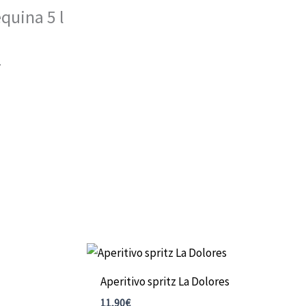
quina 5 l
.
Aperitivo spritz La Dolores
11,90
€