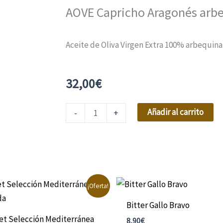
AOVE Capricho Aragonés arbe
Aceite de Oliva Virgen Extra 100% arbequina
32,00
€
AOVE
Añadir al carrito
-
+
Capricho
Aragonés
arbequina
5
l
El
¡Oferta!
precio
cantidad
al
actual
Bitter Gallo Bravo
es:
et Selección Mediterránea
.
45,00€.
8,90
€